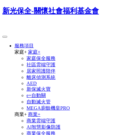
新光保全-關懷社會福利基金會
服務項目
家庭
+
家庭
+
家庭保全服務
社區雲端守護
居家照護陪伴
離床偵測系統
AED
新保滅火寶
e+自動關
自動滅火管
MEGA廚餘機皇PRO
商業
+
商業
+
商業雲端守護
AI智慧影像防護
商業保全服務