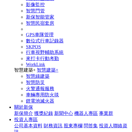
影像監控
智慧門管
新保智能管家
智慧民宿套房
GPS車隊管理
數位式行車記錄器
SKPOS
行車視野輔助系統
來打卡行動考勤
WorkLink
智慧建築
+
智慧建築
+
智慧綠建築
智慧防災
火警通報服務
車輛專用防火毯
鋰電池滅火器
關於新保
新保簡介
獲獎紀錄
新聞中心
機器人專區
事業群
投資人專區
公司基本資料
財務資訊
股東專欄
問答集
投資人聯絡資
訊