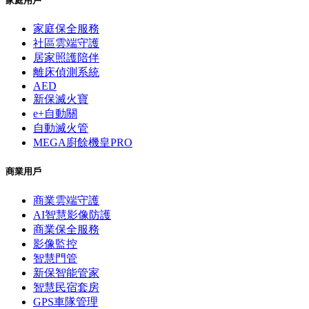
家庭用戶
家庭保全服務
社區雲端守護
居家照護陪伴
離床偵測系統
AED
新保滅火寶
e+自動關
自動滅火管
MEGA廚餘機皇PRO
商業用戶
商業雲端守護
AI智慧影像防護
商業保全服務
影像監控
智慧門管
新保智能管家
智慧民宿套房
GPS車隊管理