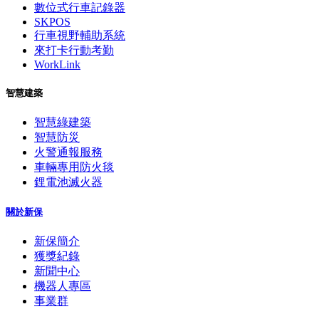
數位式行車記錄器
SKPOS
行車視野輔助系統
來打卡行動考勤
WorkLink
智慧建築
智慧綠建築
智慧防災
火警通報服務
車輛專用防火毯
鋰電池滅火器
關於新保
新保簡介
獲獎紀錄
新聞中心
機器人專區
事業群