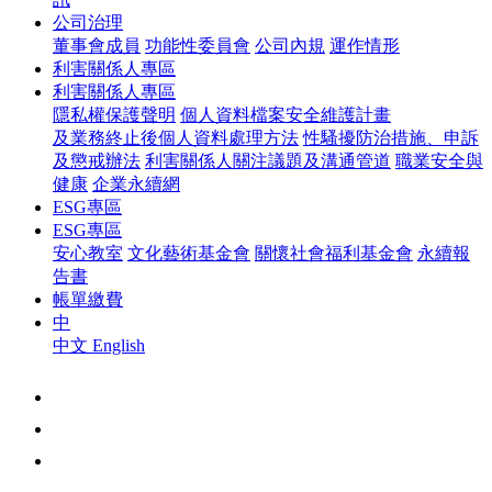
公司治理
董事會成員
功能性委員會
公司內規
運作情形
利害關係人專區
利害關係人專區
隱私權保護聲明
個人資料檔案安全維護計畫
及業務終止後個人資料處理方法
性騷擾防治措施、申訴
及懲戒辦法
利害關係人關注議題及溝通管道
職業安全與
健康
企業永續網
ESG專區
ESG專區
安心教室
文化藝術基金會
關懷社會福利基金會
永續報
告書
帳單繳費
中
中文
English