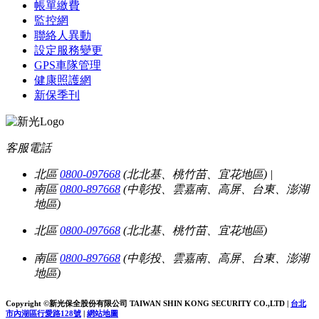
帳單繳費
監控網
聯絡人異動
設定服務變更
GPS車隊管理
健康照護網
新保季刊
客服電話
北區
0800-097668
(北北基、桃竹苗、宜花地區)
|
南區
0800-897668
(中彰投、雲嘉南、高屏、台東、澎湖
地區)
北區
0800-097668
(北北基、桃竹苗、宜花地區)
南區
0800-897668
(中彰投、雲嘉南、高屏、台東、澎湖
地區)
Copyright ©新光保全股份有限公司
TAIWAN SHIN KONG SECURITY CO.,LTD
|
台北
市內湖區行愛路128號
|
網站地圖