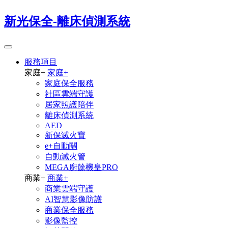
新光保全-離床偵測系統
服務項目
家庭
+
家庭
+
家庭保全服務
社區雲端守護
居家照護陪伴
離床偵測系統
AED
新保滅火寶
e+自動關
自動滅火管
MEGA廚餘機皇PRO
商業
+
商業
+
商業雲端守護
AI智慧影像防護
商業保全服務
影像監控