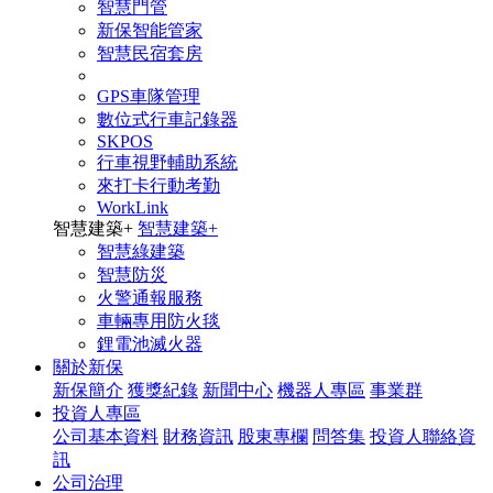
智慧門管
新保智能管家
智慧民宿套房
GPS車隊管理
數位式行車記錄器
SKPOS
行車視野輔助系統
來打卡行動考勤
WorkLink
智慧建築
+
智慧建築
+
智慧綠建築
智慧防災
火警通報服務
車輛專用防火毯
鋰電池滅火器
關於新保
新保簡介
獲獎紀錄
新聞中心
機器人專區
事業群
投資人專區
公司基本資料
財務資訊
股東專欄
問答集
投資人聯絡資
訊
公司治理