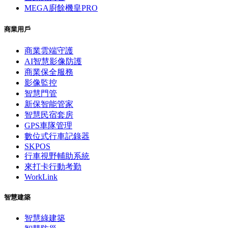
MEGA廚餘機皇PRO
商業用戶
商業雲端守護
AI智慧影像防護
商業保全服務
影像監控
智慧門管
新保智能管家
智慧民宿套房
GPS車隊管理
數位式行車記錄器
SKPOS
行車視野輔助系統
來打卡行動考勤
WorkLink
智慧建築
智慧綠建築