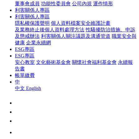
董事會成員
功能性委員會
公司內規
運作情形
利害關係人專區
利害關係人專區
隱私權保護聲明
個人資料檔案安全維護計畫
及業務終止後個人資料處理方法
性騷擾防治措施、申訴
及懲戒辦法
利害關係人關注議題及溝通管道
職業安全與
健康
企業永續網
ESG專區
ESG專區
安心教室
文化藝術基金會
關懷社會福利基金會
永續報
告書
帳單繳費
中
中文
English