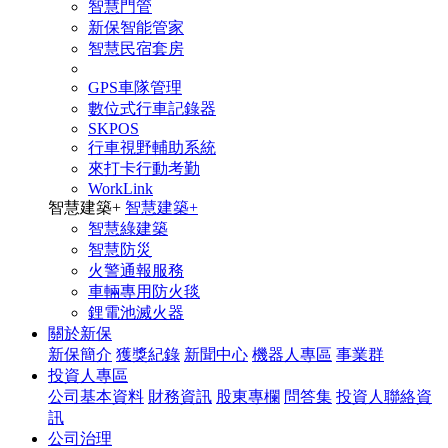
智慧門管
新保智能管家
智慧民宿套房
GPS車隊管理
數位式行車記錄器
SKPOS
行車視野輔助系統
來打卡行動考勤
WorkLink
智慧建築
+
智慧建築
+
智慧綠建築
智慧防災
火警通報服務
車輛專用防火毯
鋰電池滅火器
關於新保
新保簡介
獲獎紀錄
新聞中心
機器人專區
事業群
投資人專區
公司基本資料
財務資訊
股東專欄
問答集
投資人聯絡資
訊
公司治理