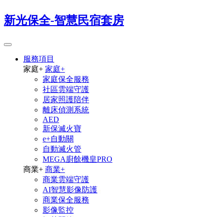
新光保全-智慧民宿套房
服務項目
家庭
+
家庭
+
家庭保全服務
社區雲端守護
居家照護陪伴
離床偵測系統
AED
新保滅火寶
e+自動關
自動滅火管
MEGA廚餘機皇PRO
商業
+
商業
+
商業雲端守護
AI智慧影像防護
商業保全服務
影像監控