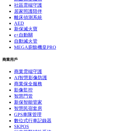
社區雲端守護
居家照護陪伴
離床偵測系統
AED
新保滅火寶
e+自動關
自動滅火管
MEGA廚餘機皇PRO
商業用戶
商業雲端守護
AI智慧影像防護
商業保全服務
影像監控
智慧門管
新保智能管家
智慧民宿套房
GPS車隊管理
數位式行車記錄器
SKPOS