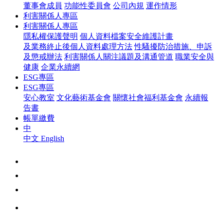
董事會成員
功能性委員會
公司內規
運作情形
利害關係人專區
利害關係人專區
隱私權保護聲明
個人資料檔案安全維護計畫
及業務終止後個人資料處理方法
性騷擾防治措施、申訴
及懲戒辦法
利害關係人關注議題及溝通管道
職業安全與
健康
企業永續網
ESG專區
ESG專區
安心教室
文化藝術基金會
關懷社會福利基金會
永續報
告書
帳單繳費
中
中文
English