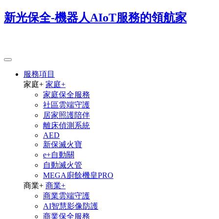
新光保全-機器人AIoT服務的領航家
服務項目
家庭
+
家庭
+
家庭保全服務
社區雲端守護
居家照護陪伴
離床偵測系統
AED
新保滅火寶
e+自動關
自動滅火管
MEGA廚餘機皇PRO
商業
+
商業
+
商業雲端守護
AI智慧影像防護
商業保全服務