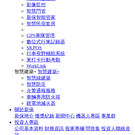
影像監控
智慧門管
新保智能管家
智慧民宿套房
GPS車隊管理
數位式行車記錄器
SKPOS
行車視野輔助系統
來打卡行動考勤
WorkLink
智慧建築
+
智慧建築
+
智慧綠建築
智慧防災
火警通報服務
車輛專用防火毯
鋰電池滅火器
關於新保
新保簡介
獲獎紀錄
新聞中心
機器人專區
事業群
投資人專區
公司基本資料
財務資訊
股東專欄
問答集
投資人聯絡資
訊