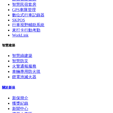
智慧民宿套房
GPS車隊管理
數位式行車記錄器
SKPOS
行車視野輔助系統
來打卡行動考勤
WorkLink
智慧建築
智慧綠建築
智慧防災
火警通報服務
車輛專用防火毯
鋰電池滅火器
關於新保
新保簡介
獲獎紀錄
新聞中心