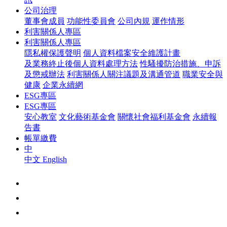
公司治理
董事會成員
功能性委員會
公司內規
運作情形
利害關係人專區
利害關係人專區
隱私權保護聲明
個人資料檔案安全維護計畫
及業務終止後個人資料處理方法
性騷擾防治措施、申訴
及懲戒辦法
利害關係人關注議題及溝通管道
職業安全與
健康
企業永續網
ESG專區
ESG專區
安心教室
文化藝術基金會
關懷社會福利基金會
永續報
告書
帳單繳費
中
中文
English