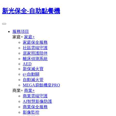
新光保全-自助點餐機
服務項目
家庭
+
家庭
+
家庭保全服務
社區雲端守護
居家照護陪伴
離床偵測系統
AED
新保滅火寶
e+自動關
自動滅火管
MEGA廚餘機皇PRO
商業
+
商業
+
商業雲端守護
AI智慧影像防護
商業保全服務
影像監控