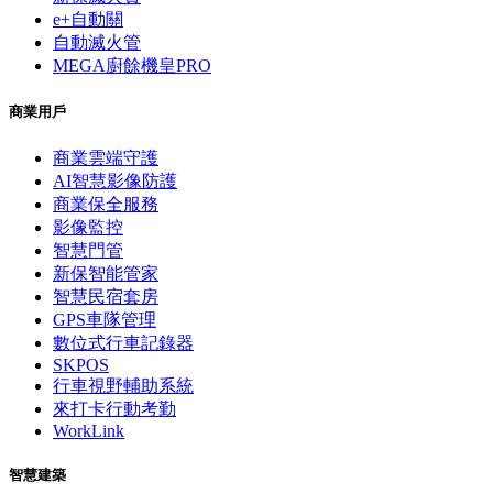
e+自動關
自動滅火管
MEGA廚餘機皇PRO
商業用戶
商業雲端守護
AI智慧影像防護
商業保全服務
影像監控
智慧門管
新保智能管家
智慧民宿套房
GPS車隊管理
數位式行車記錄器
SKPOS
行車視野輔助系統
來打卡行動考勤
WorkLink
智慧建築