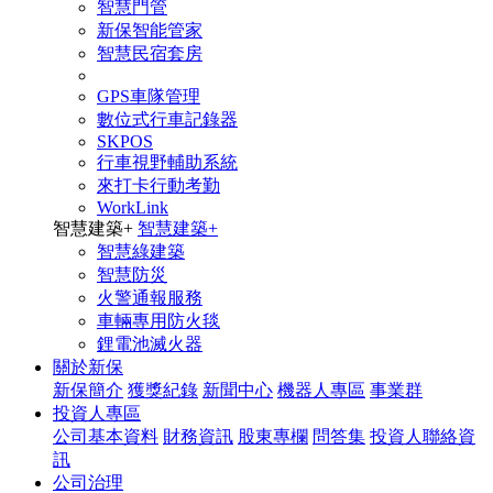
智慧門管
新保智能管家
智慧民宿套房
GPS車隊管理
數位式行車記錄器
SKPOS
行車視野輔助系統
來打卡行動考勤
WorkLink
智慧建築
+
智慧建築
+
智慧綠建築
智慧防災
火警通報服務
車輛專用防火毯
鋰電池滅火器
關於新保
新保簡介
獲獎紀錄
新聞中心
機器人專區
事業群
投資人專區
公司基本資料
財務資訊
股東專欄
問答集
投資人聯絡資
訊
公司治理