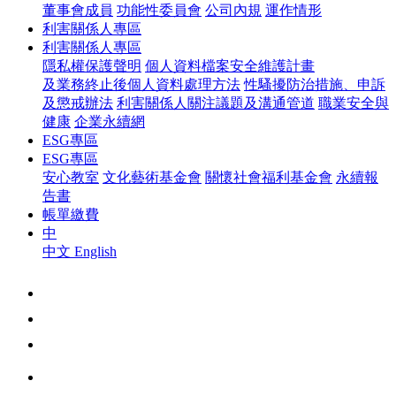
董事會成員
功能性委員會
公司內規
運作情形
利害關係人專區
利害關係人專區
隱私權保護聲明
個人資料檔案安全維護計畫
及業務終止後個人資料處理方法
性騷擾防治措施、申訴
及懲戒辦法
利害關係人關注議題及溝通管道
職業安全與
健康
企業永續網
ESG專區
ESG專區
安心教室
文化藝術基金會
關懷社會福利基金會
永續報
告書
帳單繳費
中
中文
English