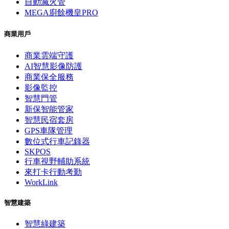
自動滅火管
MEGA廚餘機皇PRO
商業用戶
商業雲端守護
AI智慧影像防護
商業保全服務
影像監控
智慧門管
新保智能管家
智慧民宿套房
GPS車隊管理
數位式行車記錄器
SKPOS
行車視野輔助系統
來打卡行動考勤
WorkLink
智慧建築
智慧綠建築