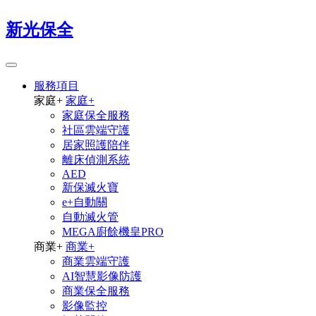
新光保全
服務項目
家庭
+
家庭
+
家庭保全服務
社區雲端守護
居家照護陪伴
離床偵測系統
AED
新保滅火寶
e+自動關
自動滅火管
MEGA廚餘機皇PRO
商業
+
商業
+
商業雲端守護
AI智慧影像防護
商業保全服務
影像監控