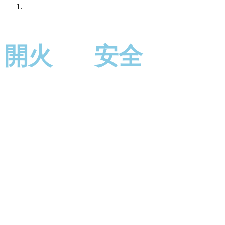
開火
安全
無憂
不離
改變世界爐具用火安全與健康的最佳方式！
智慧安全健康廚房系統！