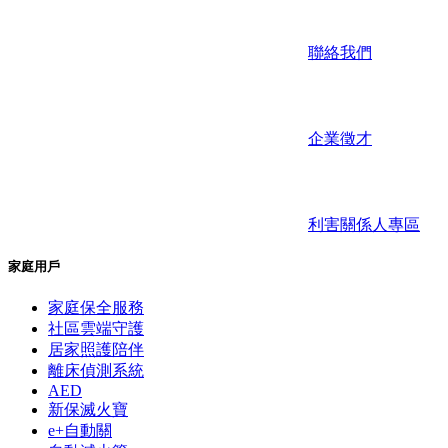
聯絡我們
企業徵才
利害關係人專區
家庭用戶
家庭保全服務
社區雲端守護
居家照護陪伴
離床偵測系統
AED
新保滅火寶
e+自動關