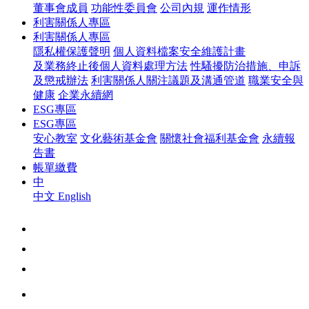
董事會成員
功能性委員會
公司內規
運作情形
利害關係人專區
利害關係人專區
隱私權保護聲明
個人資料檔案安全維護計畫
及業務終止後個人資料處理方法
性騷擾防治措施、申訴
及懲戒辦法
利害關係人關注議題及溝通管道
職業安全與
健康
企業永續網
ESG專區
ESG專區
安心教室
文化藝術基金會
關懷社會福利基金會
永續報
告書
帳單繳費
中
中文
English