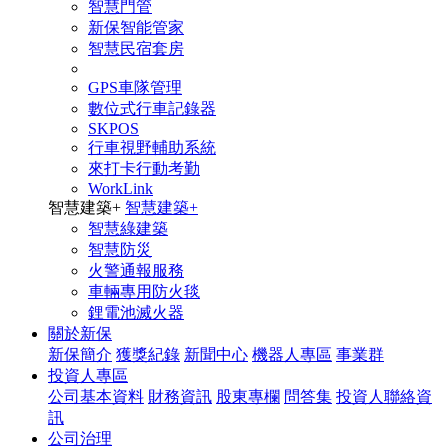
智慧門管
新保智能管家
智慧民宿套房
GPS車隊管理
數位式行車記錄器
SKPOS
行車視野輔助系統
來打卡行動考勤
WorkLink
智慧建築
+
智慧建築
+
智慧綠建築
智慧防災
火警通報服務
車輛專用防火毯
鋰電池滅火器
關於新保
新保簡介
獲獎紀錄
新聞中心
機器人專區
事業群
投資人專區
公司基本資料
財務資訊
股東專欄
問答集
投資人聯絡資
訊
公司治理