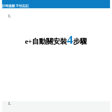
計時提醒 不怕忘記
4
e+自動關安裝
步驟