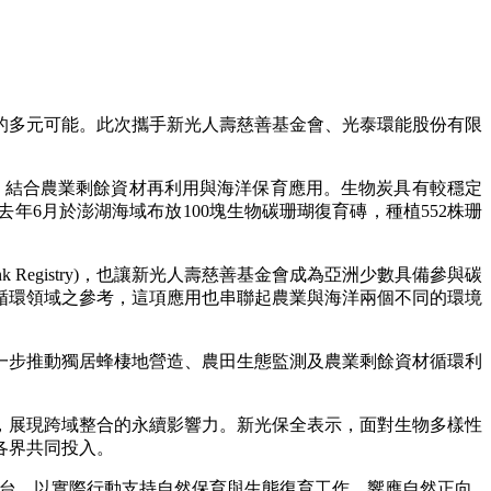
的多元可能。此次攜手新光人壽慈善基金會、光泰環能股份有限
材料，結合農業剩餘資材再利用與海洋保育應用。生物炭具有較穩定
6月於澎湖海域布放100塊生物碳珊瑚復育磚，種植552株珊
nk Registry)，也讓新光人壽慈善基金會成為亞洲少數具備參與碳
循環領域之參考，這項應用也串聯起農業與海洋兩個不同的環境
進一步推動獨居蜂棲地營造、農田生態監測及農業剩餘資材循環利
，展現跨域整合的永續影響力。新光保全表示，面對生物多樣性
各界共同投入。
作平台，以實際行動支持自然保育與生態復育工作，響應自然正向