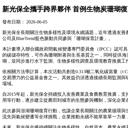
新光保全攜手跨界夥伴 首例生物炭珊瑚
發布日期：
2026-06-05
新光保全長期關注生物多樣性及環境永續議題，近年透過友善
公司及BlueTrend藍色脈動共同參與「珊瑚保育計畫」。
本計畫導入聯合國政府間氣候變遷專門委員會（IPCC）認可具
的碳儲存特性，可作為珊瑚附著與生長基質之一，同時提供海洋
瑚，並同步進行水下監測、生物多樣性調查及環境教育推廣工
依相關方法學計算，本次活動共創造0.313噸二氧化碳當量（t C
交易潛力的公益基金會之一。其效益仍須透過後續長期監測與
場域。
自2015年起，新光保全持續投入友善農業及食農教育推廣，
用等行動，逐步建立從農田到城市的生態參與機制，深化企業
此次參與澎湖珊瑚復育行動，也讓企業長期關注的農業循環與
流失與氣候變遷等全球挑戰，企業推動永續不能單靠單一力量
未來，新光保全將持續關注生物多樣性、自然資本、農業永續及