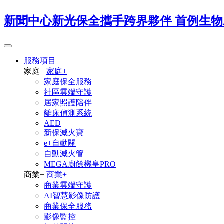
新聞中心新光保全攜手跨界夥伴 首例生
服務項目
家庭
+
家庭
+
家庭保全服務
社區雲端守護
居家照護陪伴
離床偵測系統
AED
新保滅火寶
e+自動關
自動滅火管
MEGA廚餘機皇PRO
商業
+
商業
+
商業雲端守護
AI智慧影像防護
商業保全服務
影像監控