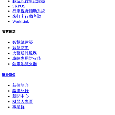
數位式行車記錄器
SKPOS
行車視野輔助系統
來打卡行動考勤
WorkLink
智慧建築
智慧綠建築
智慧防災
火警通報服務
車輛專用防火毯
鋰電池滅火器
關於新保
新保簡介
獲獎紀錄
新聞中心
機器人專區
事業群