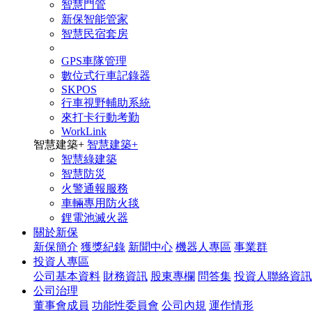
智慧門管
新保智能管家
智慧民宿套房
GPS車隊管理
數位式行車記錄器
SKPOS
行車視野輔助系統
來打卡行動考勤
WorkLink
智慧建築
+
智慧建築
+
智慧綠建築
智慧防災
火警通報服務
車輛專用防火毯
鋰電池滅火器
關於新保
新保簡介
獲獎紀錄
新聞中心
機器人專區
事業群
投資人專區
公司基本資料
財務資訊
股東專欄
問答集
投資人聯絡資訊
公司治理
董事會成員
功能性委員會
公司內規
運作情形