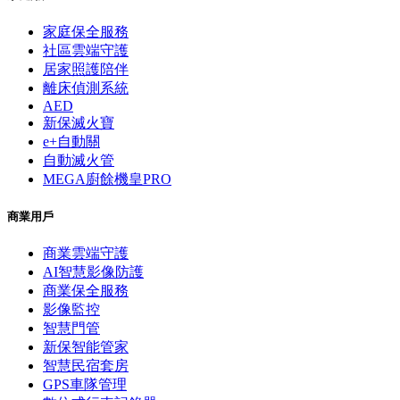
家庭保全服務
社區雲端守護
居家照護陪伴
離床偵測系統
AED
新保滅火寶
e+自動關
自動滅火管
MEGA廚餘機皇PRO
商業用戶
商業雲端守護
AI智慧影像防護
商業保全服務
影像監控
智慧門管
新保智能管家
智慧民宿套房
GPS車隊管理