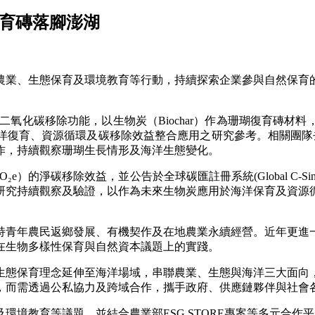
復育磚落腳澎湖
農業、生態保育及環境教育等行動，持續探索企業參與自然保育
二氧化碳移除功能，以生物炭（Biochar）作為珊瑚復育磚
復育、資源循環及碳移除效益整合應用之研究參考。相關團隊去年
作，持續觀察珊瑚生長情形及海洋生態變化。
O
₂
e
）的淨碳移除效益，並公告於全球碳匯註冊系統(Global C-Si
研究持續觀察及驗證，以作為未來生物炭應用於海洋保育及資源
支持青年農民返鄉發展、有機契作及在地農業永續經營。近年更
在生物多樣性保育與自然資本議題上的實踐。
生態保育理念延伸至海洋場域，串聯農業、生態與海洋三大面向
，而需透過公私協力及跨域合作，攜手政府、供應鏈夥伴與社會
環境教育等議題，並結合農業部ESG STORE專案等多元合