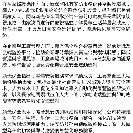
在居家照護應用方面，新保將既有安防服務延伸至照護場域，
導入CareU緊急求救系統並結合跌倒偵測設備，提升獨居長者
居家安全。同時新光保全團隊於端午節前啟動獨居長輩關懷訪
視服務，由家訪員進行節慶祝福並了解長輩生活與居家狀況，
針對用電、用火及日常安全進行提醒，協助強化基層安全網
絡。
在企業與工廠管理方面，新光保全整合智慧門禁、影像辨識及
雲端監控平台，協助企業即時掌握人員進出與場域狀態，降低
營運與管理風險；工廠等場域可應用AI Sensor智慧影像防護系
統，即時告警，強化資產與營運安全連動機制。
新光保全指出，整體安防服務需求持續成長，主要來自三大結
構性驅動因素，包括高齡化社會帶動居家照護與獨居安全需
求、人力成本上升促使企業加速導入自動化與智慧監控解決方
案，以及長假期間場域值守人力下降，推動遠端監控與即時應
變需求成為常態化管理機制。
新光保全表示，隨智慧安防與照護應用持續深化，公司持續推
動「安全、照護、生活」三大服務面向整合，強化AI技術導
入與跨場域應用能力，使安防服務由傳統監控模式，進一步轉
型為主動預警與即時應變的智慧化服務體系。