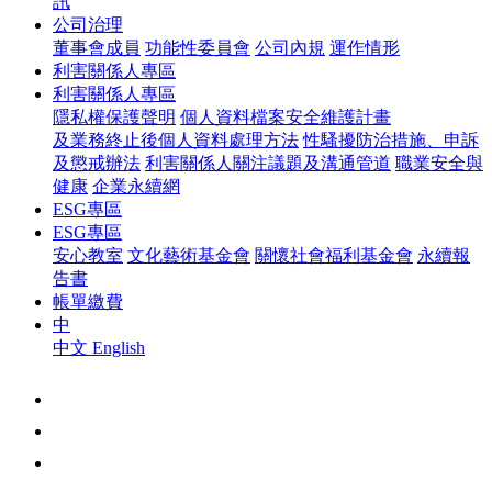
訊
公司治理
董事會成員
功能性委員會
公司內規
運作情形
利害關係人專區
利害關係人專區
隱私權保護聲明
個人資料檔案安全維護計畫
及業務終止後個人資料處理方法
性騷擾防治措施、申訴
及懲戒辦法
利害關係人關注議題及溝通管道
職業安全與
健康
企業永續網
ESG專區
ESG專區
安心教室
文化藝術基金會
關懷社會福利基金會
永續報
告書
帳單繳費
中
中文
English