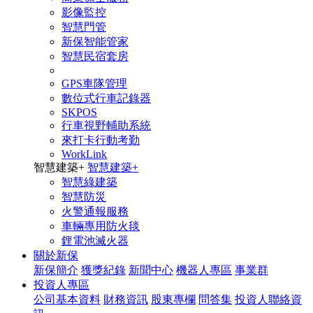
影像監控
智慧門管
新保智能管家
智慧民宿套房
GPS車隊管理
數位式行車記錄器
SKPOS
行車視野輔助系統
來打卡行動考勤
WorkLink
智慧建築
+
智慧建築
+
智慧綠建築
智慧防災
火警通報服務
車輛專用防火毯
鋰電池滅火器
關於新保
新保簡介
獲獎紀錄
新聞中心
機器人專區
事業群
投資人專區
公司基本資料
財務資訊
股東專欄
問答集
投資人聯絡資