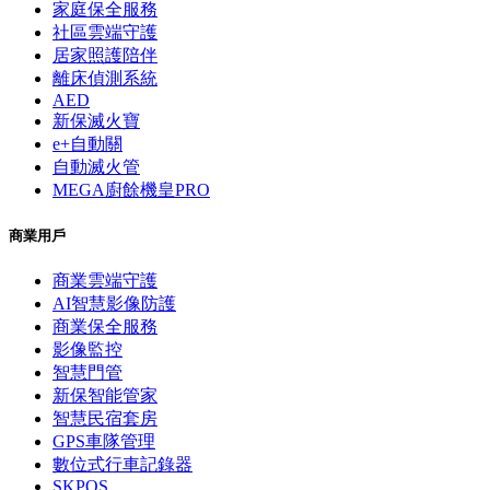
家庭保全服務
社區雲端守護
居家照護陪伴
離床偵測系統
AED
新保滅火寶
e+自動關
自動滅火管
MEGA廚餘機皇PRO
商業用戶
商業雲端守護
AI智慧影像防護
商業保全服務
影像監控
智慧門管
新保智能管家
智慧民宿套房
GPS車隊管理
數位式行車記錄器
SKPOS