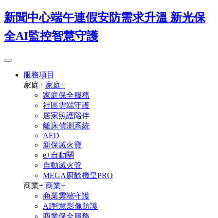
新聞中心端午連假安防需求升溫 新光保
全AI監控智慧守護
服務項目
家庭
+
家庭
+
家庭保全服務
社區雲端守護
居家照護陪伴
離床偵測系統
AED
新保滅火寶
e+自動關
自動滅火管
MEGA廚餘機皇PRO
商業
+
商業
+
商業雲端守護
AI智慧影像防護
商業保全服務