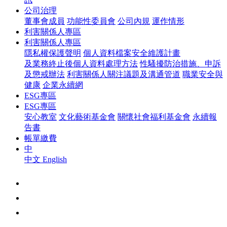
公司治理
董事會成員
功能性委員會
公司內規
運作情形
利害關係人專區
利害關係人專區
隱私權保護聲明
個人資料檔案安全維護計畫
及業務終止後個人資料處理方法
性騷擾防治措施、申訴
及懲戒辦法
利害關係人關注議題及溝通管道
職業安全與
健康
企業永續網
ESG專區
ESG專區
安心教室
文化藝術基金會
關懷社會福利基金會
永續報
告書
帳單繳費
中
中文
English