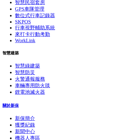
智慧民宿套房
GPS車隊管理
數位式行車記錄器
SKPOS
行車視野輔助系統
來打卡行動考勤
WorkLink
智慧建築
智慧綠建築
智慧防災
火警通報服務
車輛專用防火毯
鋰電池滅火器
關於新保
新保簡介
獲獎紀錄
新聞中心
機器人專區