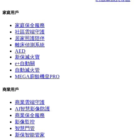
家庭用戶
家庭保全服務
社區雲端守護
居家照護陪伴
離床偵測系統
AED
新保滅火寶
e+自動關
自動滅火管
MEGA廚餘機皇PRO
商業用戶
商業雲端守護
AI智慧影像防護
商業保全服務
影像監控
智慧門管
新保智能管家