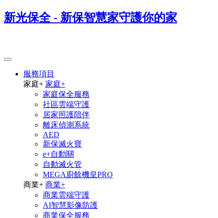
新光保全 - 新保智慧家守護你的家
服務項目
家庭
+
家庭
+
家庭保全服務
社區雲端守護
居家照護陪伴
離床偵測系統
AED
新保滅火寶
e+自動關
自動滅火管
MEGA廚餘機皇PRO
商業
+
商業
+
商業雲端守護
AI智慧影像防護
商業保全服務