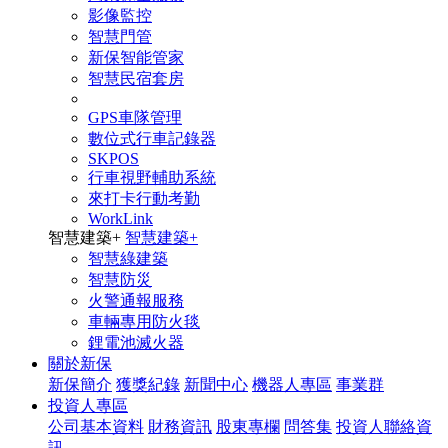
影像監控
智慧門管
新保智能管家
智慧民宿套房
GPS車隊管理
數位式行車記錄器
SKPOS
行車視野輔助系統
來打卡行動考勤
WorkLink
智慧建築
+
智慧建築
+
智慧綠建築
智慧防災
火警通報服務
車輛專用防火毯
鋰電池滅火器
關於新保
新保簡介
獲獎紀錄
新聞中心
機器人專區
事業群
投資人專區
公司基本資料
財務資訊
股東專欄
問答集
投資人聯絡資
訊